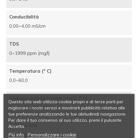
Conducibilità
0,00÷4,00 mS/cm
TDS
0÷1999 ppm (mg/l)
Temperatura (° C)
0,0÷60,0
Compensazione temperatura (° C)
Questo sito web utilizza cookie propri e di terze parti per
automatica (0,0÷50,0)
migliorare i nostri servizi e mostrarti pubblicità relativa alle
tue preferenze analizzando le tue abitudinidi navigazione.
Per dare il tuo consenso al suo utilizzo, premi il pulsante
Calibrazione
Accetta.
manuale ad 1 punto
Piú info
Personalizzare i cookie