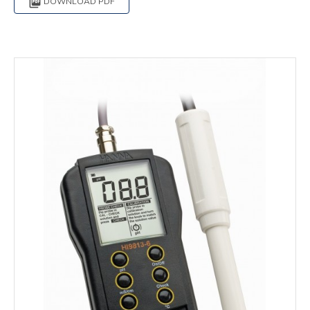

DOWNLOAD PDF