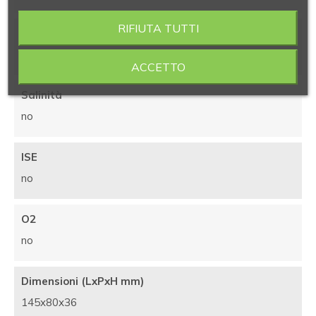
RIFIUTA TUTTI
ORP
no
ACCETTO
Salinità
no
ISE
no
O2
no
Dimensioni (LxPxH mm)
145x80x36