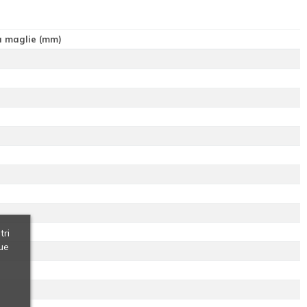
a maglie (mm)
tri
ue