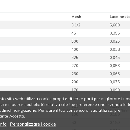
Mesh
Luce nett
3 1/2
5,600
45
0,355
500
0,025
400
0,038
325
0,045
270
0,053
230
0,063
200
0,075
170
0,090
to sito web utilizza cookie propri e di terze parti per migliorare i nos
140
0,106
izi e mostrarti pubblicità relativa alle tue preferenze analizzando le t
120
0,125
udinidi navigazione. Per dare il tuo consenso al suo utilizzo, premi il
100
0,150
ante Accetta.
80
0,180
info
Personalizzare i cookie