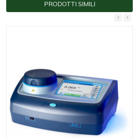
PRODOTTI SIMILI
‹
›