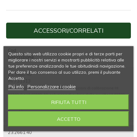
ACCESSORI/CORRELATI
Cod
Questo sito web utilizza cookie propri e di terze parti per
Descrizione
migliorare i nostri servizi e mostrarti pubblicità relativa alle
tue preferenze analizzando le tue abitudinidi navigazione.
Per dare il tuo consenso al suo utilizzo, premi il pulsante
23.5460.40
Accetta.
HI 731313
Piú info
Personalizzare i cookie
Kit comprendente valigetta rigida, soluzioni di calibrazione HI
93703-0 e HI 93703-10, soluzione di pulizia delle cuvette HI 93703-
RIFIUTA TUTTI
50, un panno per pulizia delle cuvette HI 731318, 2 cuvette di misura
con tappo.
SCOPRI
ACCETTO
23.2661.40