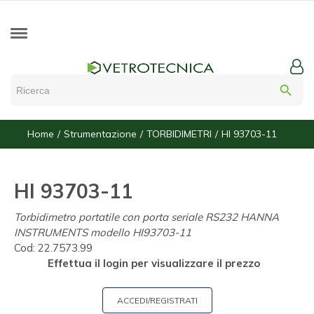
search
Home
Strumentazione
TORBIDIMETRI
HI 93703-11
HI 93703-11
Torbidimetro portatile con porta seriale RS232 HANNA
INSTRUMENTS modello HI93703-11
Cod:
22.7573.99
Effettua il login per visualizzare il prezzo
ACCEDI/REGISTRATI