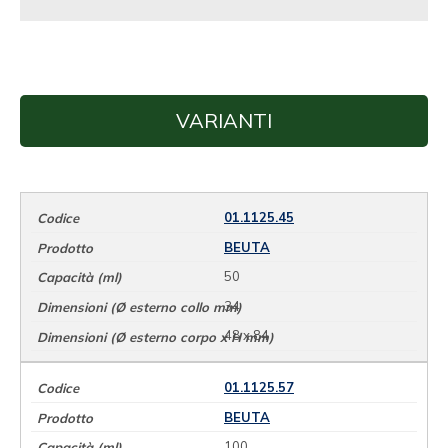
VARIANTI
01.1125.45
BEUTA
50
34
48 x 84
01.1125.57
BEUTA
100