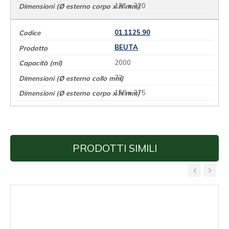
131 x 220
01.1125.90
BEUTA
2000
72
153 x 275
PRODOTTI SIMILI
‹
›