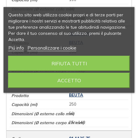
34
Questo sito web utilizza cookie propri e di terze parti per
64 x 105
migliorare i nostri servizi e mostrarti pubblicità relativa alle
tue preferenze analizzando le tue abitudinidi navigazione.
Per dare il tuo consenso al suo utilizzo, premi il pulsante
01.1125.69
Accetta.
BEUTA
Piú info
Personalizzare i cookie
200
50
RIFIUTA TUTTI
79 x 131
ACCETTO
01.1125.73
BEUTA
250
50
85 x 140