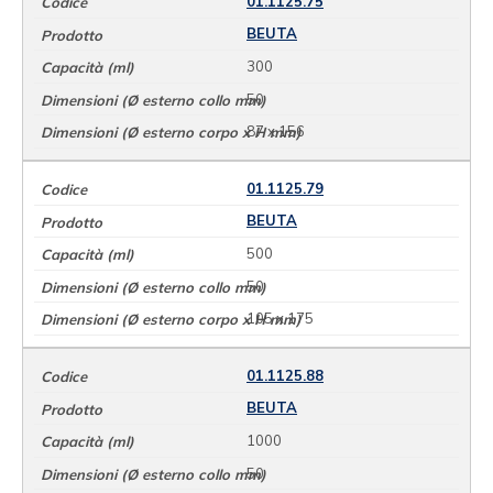
01.1125.75
BEUTA
300
50
87 x 156
01.1125.79
BEUTA
500
50
105 x 175
01.1125.88
BEUTA
1000
50