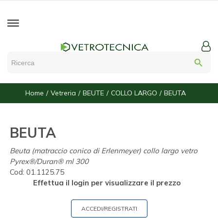
search
Home
Vetreria
BEUTE
COLLO LARGO
BEUTA
BEUTA
Beuta (matraccio conico di Erlenmeyer) collo largo vetro
Pyrex®/Duran® ml 300
Cod:
01.1125.75
Effettua il login per visualizzare il prezzo
ACCEDI/REGISTRATI