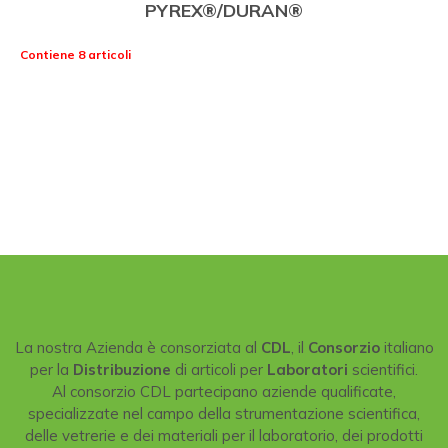
PYREX®/DURAN®
Contiene 8 articoli
La nostra Azienda è consorziata al
CDL
, il
Consorzio
italiano
per la
Distribuzione
di articoli per
Laboratori
scientifici.
Al consorzio CDL partecipano aziende qualificate,
specializzate nel campo della strumentazione scientifica,
delle vetrerie e dei materiali per il laboratorio, dei prodotti