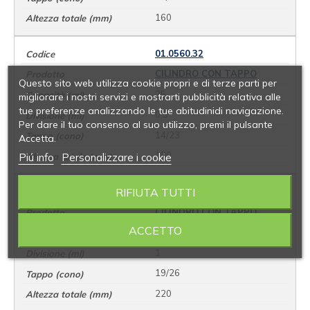
160
01.0560.32
CILINDRO CON TAPPO
Questo sito web utilizza cookie propri e di terze parti per
25
migliorare i nostri servizi e mostrarti pubblicità relativa alle
tue preferenze analizzando le tue abitudinidi navigazione.
0,5
Per dare il tuo consenso al suo utilizzo, premi il pulsante
14/23
Accetta.
190
Piú info
Personalizzare i cookie
RIFIUTA TUTTI
01.0560.45
CILINDRO CON TAPPO
ACCETTO
50
1
19/26
220