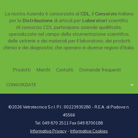
La nostra Azienda è consorziata al
CDL
, il
Consorzio
italiano
per la
Distribuzione
di articoli per
Laboratori
scientifici.
Al consorzio CDL partecipano aziende qualificate,
specializzate nel campo della strumentazione scientifica,
delle vetrerie e dei materiali per il laboratorio, dei prodotti
chimici e dei diagnostici, che operano in diverse regioni d'Italia.
Prodotti
Marchi
Contatti
Domande frequenti
CONSORZIATE

©2026 Vetrotecnica S.r.l. P.I.: 00223930280 - R.E.A. di Padova n.
45566
Tel. 049 870 2511 Fax 049 8700188
Informativa Privacy
-
Informativa Cookies