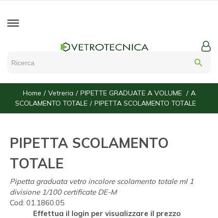
search
Home
Vetreria
PIPETTE GRADUATE A VOLUME
A
SCOLAMENTO TOTALE
PIPETTA SCOLAMENTO TOTALE
PIPETTA SCOLAMENTO
TOTALE
Pipetta graduata vetro incolore scolamento totale ml 1
divisione 1/100 certificate DE-M
Cod:
01.1860.05
Effettua il login per visualizzare il prezzo