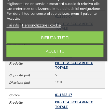
migliorare i nostri servizi e mostrarti pubblicità relativa alle
1/100
tue preferenze analizzando le tue abitudinidi navigazione.
Per dare il tuo consenso al suo utilizzo, premi il pulsante
01.1860.07
Accetta.
PIPETTA SCOLAMENTO
Piú info
Personalizzare i cookie
TOTALE
2
RIFIUTA TUTTI
1/100
ACCETTO
01.1865.11
PIPETTA SCOLAMENTO
TOTALE
5
1/10
01.1865.17
PIPETTA SCOLAMENTO
TOTALE