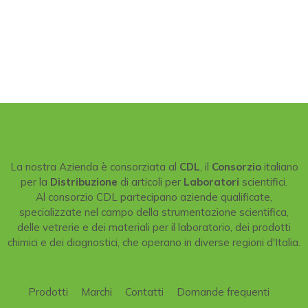
La nostra Azienda è consorziata al
CDL
, il
Consorzio
italiano
per la
Distribuzione
di articoli per
Laboratori
scientifici.
Al consorzio CDL partecipano aziende qualificate,
specializzate nel campo della strumentazione scientifica,
delle vetrerie e dei materiali per il laboratorio, dei prodotti
chimici e dei diagnostici, che operano in diverse regioni d'Italia.
Prodotti
Marchi
Contatti
Domande frequenti