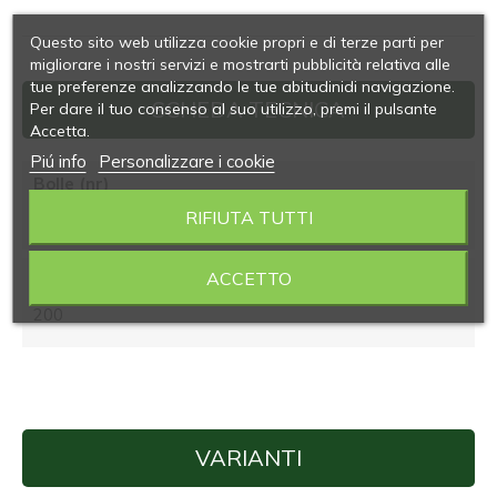
Questo sito web utilizza cookie propri e di terze parti per
migliorare i nostri servizi e mostrarti pubblicità relativa alle
tue preferenze analizzando le tue abitudinidi navigazione.
SCHEDA TECNICA
Per dare il tuo consenso al suo utilizzo, premi il pulsante
Accetta.
Piú info
Personalizzare i cookie
Bolle (nr)
RIFIUTA TUTTI
4
ACCETTO
Lunghezza mantello (mm)
200
VARIANTI