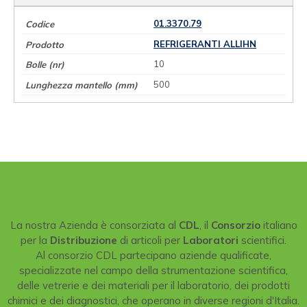
01.3370.79
REFRIGERANTI ALLIHN
10
500
La nostra Azienda è consorziata al
CDL
, il
Consorzio
italiano
per la
Distribuzione
di articoli per
Laboratori
scientifici.
Al consorzio CDL partecipano aziende qualificate,
specializzate nel campo della strumentazione scientifica,
delle vetrerie e dei materiali per il laboratorio, dei prodotti
chimici e dei diagnostici, che operano in diverse regioni d'Italia.