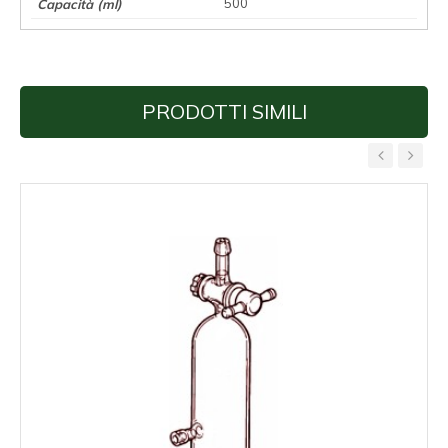
500
PRODOTTI SIMILI
‹
›