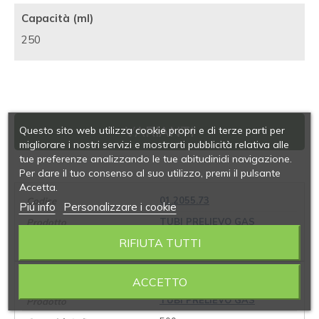
Capacità (ml)
250
VARIANTI
Questo sito web utilizza cookie propri e di terze parti per
migliorare i nostri servizi e mostrarti pubblicità relativa alle
tue preferenze analizzando le tue abitudinidi navigazione.
Per dare il tuo consenso al suo utilizzo, premi il pulsante
Accetta.
01.2055.73
Piú info
Personalizzare i cookie
TUBI PRELIEVO GAS
RIFIUTA TUTTI
250
01.2055.79
ACCETTO
TUBI PRELIEVO GAS