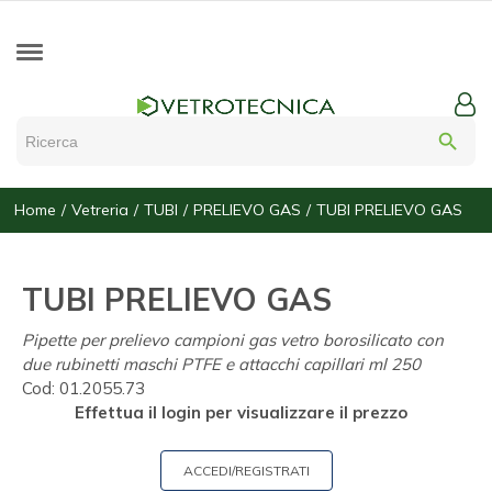
search
Home
Vetreria
TUBI
PRELIEVO GAS
TUBI PRELIEVO GAS
TUBI PRELIEVO GAS
Pipette per prelievo campioni gas vetro borosilicato con
due rubinetti maschi PTFE e attacchi capillari ml 250
Cod:
01.2055.73
Effettua il login per visualizzare il prezzo
ACCEDI/REGISTRATI