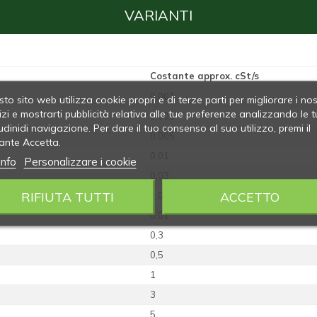
VARIANTI
Costante approx. cSt/s
0,001
to sito web utilizza cookie propri e di terze parti per migliorare i nos
izi e mostrarti pubblicità relativa alle tue preferenze analizzando le t
0,003
udinidi navigazione. Per dare il tuo consenso al suo utilizzo, premi il
0,005
ante Accetta.
0,01
info
Personalizzare i cookie
0,03
RIFIUTA TUTTI
ACCETTO
0,05
0,01
0,3
0,5
1
3
5