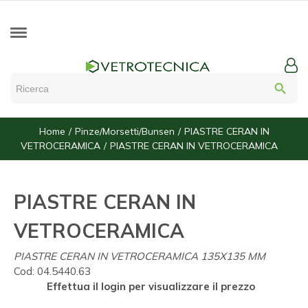
search
Home
Pinze/Morsetti/Bunsen
PIASTRE CERAN IN
VETROCERAMICA
PIASTRE CERAN IN VETROCERAMICA
PIASTRE CERAN IN
VETROCERAMICA
PIASTRE CERAN IN VETROCERAMICA 135X135 MM
Cod:
04.5440.63
Effettua il login per visualizzare il prezzo