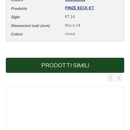
PINZE KECK KT
KT 14
fino a 14
rosso
PRODOTTI SIMILI
‹
›