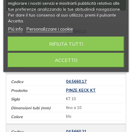
VARIANTI
migliorare i nostri servizi e mostrarti pubblicità relativa alle
tue preferenze analizzando le tue abitudinidi navigazione.
Per dare il tuo consenso al suo utilizzo, premi il pulsante
Accetta.
Piú info
Personalizzare i cookie
04.5660.10
PINZE KECK KT
RIFIUTA TUTTI
KT 4,5
fino a 4,5
ACCETTO
rosso
04.5660.17
PINZE KECK KT
KT 10
fino a 10
blu
04.5660.21