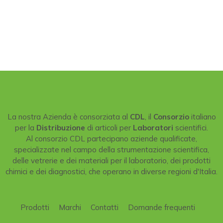
La nostra Azienda è consorziata al
CDL
, il
Consorzio
italiano
per la
Distribuzione
di articoli per
Laboratori
scientifici.
Al consorzio CDL partecipano aziende qualificate,
specializzate nel campo della strumentazione scientifica,
delle vetrerie e dei materiali per il laboratorio, dei prodotti
chimici e dei diagnostici, che operano in diverse regioni d'Italia.
Prodotti
Marchi
Contatti
Domande frequenti