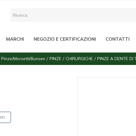
MARCHI
NEGOZIO E CERTIFICAZIONI
CONTATTI
Pinze/Morsetti/Bunsen
PINZE
CHIRURGICHE
PINZE A DENTE DI
ATI