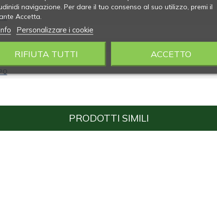
udinidi navigazione. Per dare il tuo consenso al suo utilizzo, premi il
ante Accetta.
PO
info
Personalizzare i cookie
PO
PO
RIFIUTA TUTTI
ACCETTO
PO
PO
PRODOTTI SIMILI