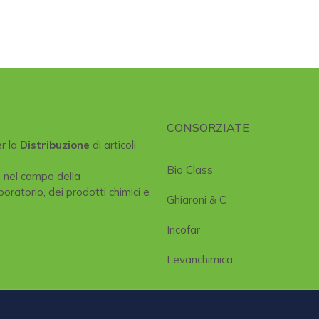
CONSORZIATE
er la
Distribuzione
di articoli
Bio Class
e nel campo della
boratorio, dei prodotti chimici e
Ghiaroni & C
Incofar
Levanchimica