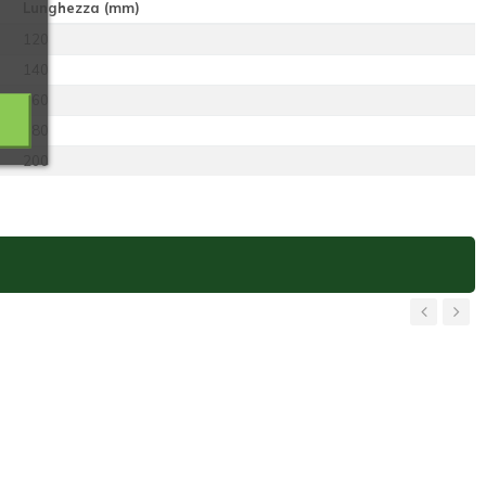
Lunghezza (mm)
120
140
160
180
200
‹
›