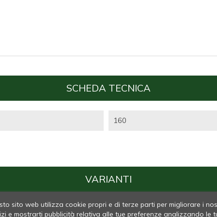
SCHEDA TECNICA
160
VARIANTI
to sito web utilizza cookie propri e di terze parti per migliorare i nos
izi e mostrarti pubblicità relativa alle tue preferenze analizzando le t