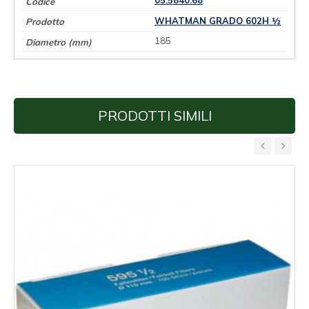
05.5840.68
WHATMAN GRADO 602H ½
185
PRODOTTI SIMILI
‹
›