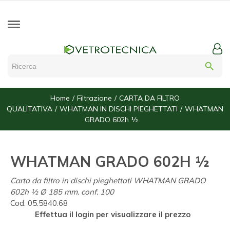
search
Home
Filtrazione
CARTA DA FILTRO
QUALITATIVA
WHATMAN IN DISCHI PIEGHETTATI
WHATMAN
GRADO 602h ½
WHATMAN GRADO 602H ½
Carta da filtro in dischi pieghettati WHATMAN GRADO
602h ½ Ø 185 mm. conf. 100
Cod:
05.5840.68
Effettua il login per visualizzare il prezzo