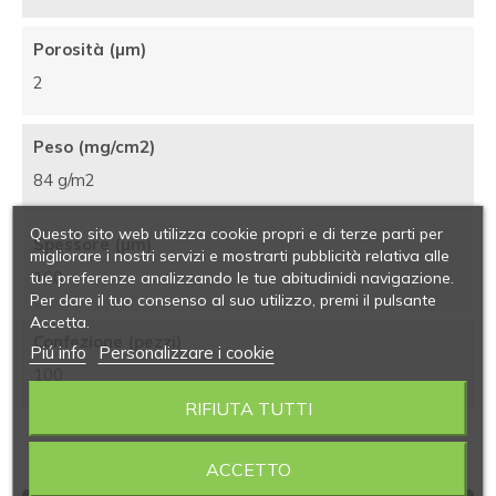
Porosità (µm)
2
Peso (mg/cm2)
84 g/m2
Questo sito web utilizza cookie propri e di terze parti per
Spessore (µm)
migliorare i nostri servizi e mostrarti pubblicità relativa alle
160
tue preferenze analizzando le tue abitudinidi navigazione.
Per dare il tuo consenso al suo utilizzo, premi il pulsante
Accetta.
Confezione (pezzi)
Piú info
Personalizzare i cookie
100
RIFIUTA TUTTI
ACCETTO