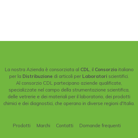
La nostra Azienda è consorziata al
CDL
, il
Consorzio
italiano
per la
Distribuzione
di articoli per
Laboratori
scientifici.
Al consorzio CDL partecipano aziende qualificate,
specializzate nel campo della strumentazione scientifica,
delle vetrerie e dei materiali per il laboratorio, dei prodotti
chimici e dei diagnostici, che operano in diverse regioni d'Italia.
Prodotti
Marchi
Contatti
Domande frequenti