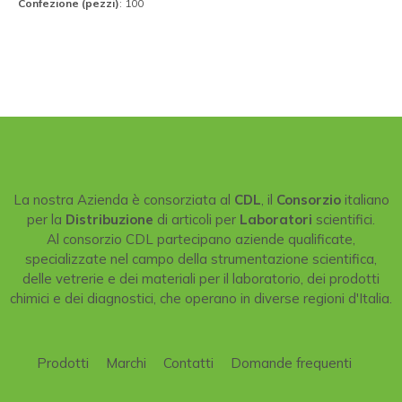
Confezione (pezzi)
: 100
La nostra Azienda è consorziata al
CDL
, il
Consorzio
italiano
per la
Distribuzione
di articoli per
Laboratori
scientifici.
Al consorzio CDL partecipano aziende qualificate,
specializzate nel campo della strumentazione scientifica,
delle vetrerie e dei materiali per il laboratorio, dei prodotti
chimici e dei diagnostici, che operano in diverse regioni d'Italia.
Prodotti
Marchi
Contatti
Domande frequenti