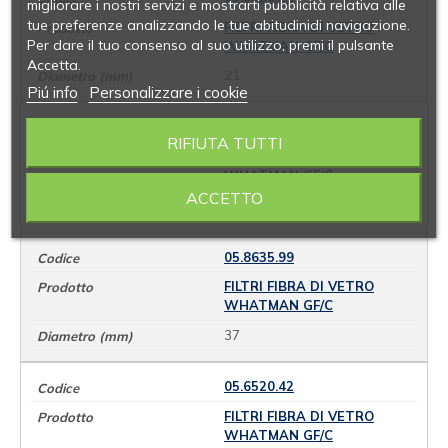
migliorare i nostri servizi e mostrarti pubblicità relativa alle
tue preferenze analizzando le tue abitudinidi navigazione.
FILTRI FIBRA DI VETRO
Per dare il tuo consenso al suo utilizzo, premi il pulsante
WHATMAN GF/C
Accetta.
21
Piú info
Personalizzare i cookie
05.6520.32
RIFIUTA TUTTI
FILTRI FIBRA DI VETRO
WHATMAN GF/C
ACCETTO
25
05.8635.99
FILTRI FIBRA DI VETRO
WHATMAN GF/C
37
05.6520.42
FILTRI FIBRA DI VETRO
WHATMAN GF/C