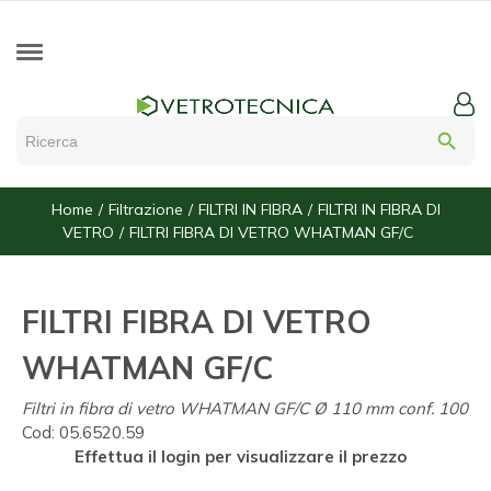
search
Home
Filtrazione
FILTRI IN FIBRA
FILTRI IN FIBRA DI
VETRO
FILTRI FIBRA DI VETRO WHATMAN GF/C
FILTRI FIBRA DI VETRO
WHATMAN GF/C
Filtri in fibra di vetro WHATMAN GF/C Ø 110 mm conf. 100
Cod:
05.6520.59
Effettua il login per visualizzare il prezzo