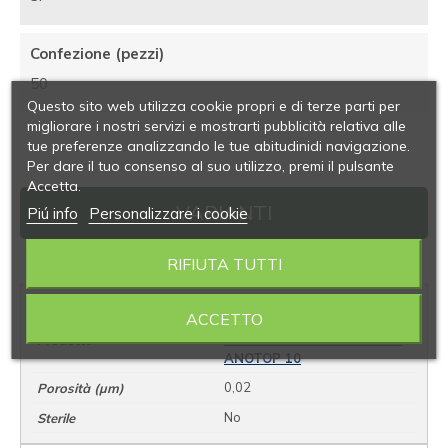
Confezione (pezzi)
50
Questo sito web utilizza cookie propri e di terze parti per
migliorare i nostri servizi e mostrarti pubblicità relativa alle
tue preferenze analizzando le tue abitudinidi navigazione.
Per dare il tuo consenso al suo utilizzo, premi il pulsante
Accetta.
VARIANTI
Piú info
Personalizzare i cookie
RIFIUTA TUTTI
05.0910.02
ACCETTO
FILTRI SIRINGA WHATMAN
ANOTOP 10
0,02
No