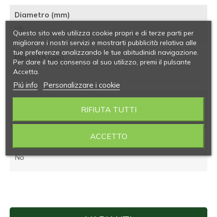
Diametro (mm)
25
Questo sito web utilizza cookie propri e di terze parti per
migliorare i nostri servizi e mostrarti pubblicità relativa alle
tue preferenze analizzando le tue abitudinidi navigazione.
Porosità (µm)
Per dare il tuo consenso al suo utilizzo, premi il pulsante
Accetta.
0,2
Piú info
Personalizzare i cookie
Confezione (pezzi)
RIFIUTA TUTTI
50
ACCETTO
Sterile
No