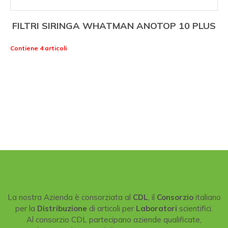
FILTRI SIRINGA WHATMAN ANOTOP 10 PLUS
Contiene 4 articoli
La nostra Azienda è consorziata al
CDL
, il
Consorzio
italiano
per la
Distribuzione
di articoli per
Laboratori
scientifici.
Al consorzio CDL partecipano aziende qualificate,