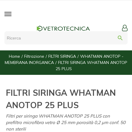
search
Home
Filtrazione
FILTRI SIRINGA
WHATMAN ANOTOP -
MEMBRANA INORGANICA
FILTRI SIRINGA WHATMAN ANOTOP
25 PLUS
FILTRI SIRINGA WHATMAN
ANOTOP 25 PLUS
Filtri per siringa WHATMAN ANOTOP 25 PLUS con
prefiltro microfibra vetro Ø 25 mm porosità 0,2 µm conf. 50
non sterili