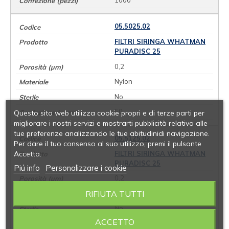
05.5025.02
FILTRI SIRINGA WHATMAN
PURADISC 25
0,2
Nylon
No
50
Questo sito web utilizza cookie propri e di terze parti per
migliorare i nostri servizi e mostrarti pubblicità relativa alle
tue preferenze analizzando le tue abitudinidi navigazione.
05.5125.02
Per dare il tuo consenso al suo utilizzo, premi il pulsante
Accetta.
FILTRI SIRINGA WHATMAN
PURADISC 25
Piú info
Personalizzare i cookie
0,2
RIFIUTA TUTTI
Nylon
No
ACCETTO
200