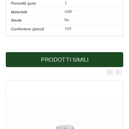
2
GMF
No
100
PRODOTTI SIMILI
‹
›