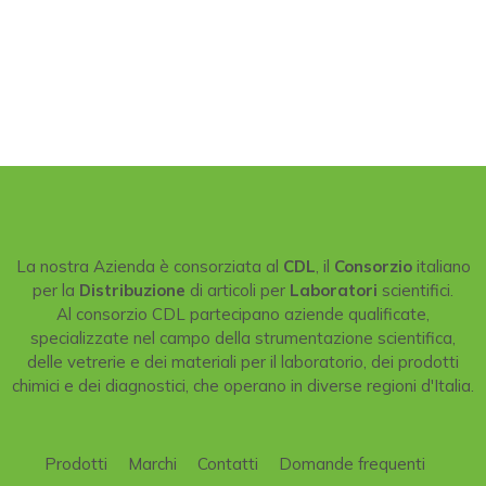
La nostra Azienda è consorziata al
CDL
, il
Consorzio
italiano
per la
Distribuzione
di articoli per
Laboratori
scientifici.
Al consorzio CDL partecipano aziende qualificate,
specializzate nel campo della strumentazione scientifica,
delle vetrerie e dei materiali per il laboratorio, dei prodotti
chimici e dei diagnostici, che operano in diverse regioni d'Italia.
Prodotti
Marchi
Contatti
Domande frequenti