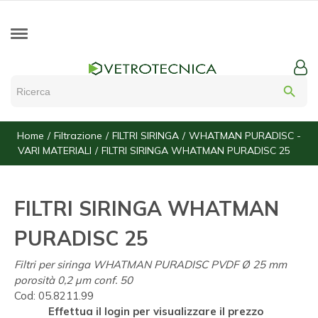
search
Home
Filtrazione
FILTRI SIRINGA
WHATMAN PURADISC -
VARI MATERIALI
FILTRI SIRINGA WHATMAN PURADISC 25
FILTRI SIRINGA WHATMAN
PURADISC 25
Filtri per siringa WHATMAN PURADISC PVDF Ø 25 mm
porosità 0,2 µm conf. 50
Cod:
05.8211.99
Effettua il login per visualizzare il prezzo