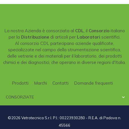
La nostra Azienda è consorziata al
CDL
, il
Consorzio
italiano
per la
Distribuzione
di articoli per
Laboratori
scientifici.
Al consorzio CDL partecipano aziende qualificate,
specializzate nel campo della strumentazione scientifica,
delle vetrerie e dei materiali per il laboratorio, dei prodotti
chimici e dei diagnostici, che operano in diverse regioni d'Italia.
Prodotti
Marchi
Contatti
Domande frequenti
CONSORZIATE

©2026 Vetrotecnica S.r.l. P.I.: 00223930280 - R.E.A. di Padova n.
45566