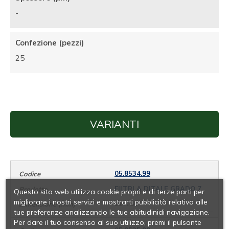
-
Confezione (pezzi)
25
VARIANTI
05.8534.99
FILTRI A DITALE GRADO 7
Questo sito web utilizza cookie propri e di terze parti per
migliorare i nostri servizi e mostrarti pubblicità relativa alle
22 X 80
tue preferenze analizzando le tue abitudinidi navigazione.
Per dare il tuo consenso al suo utilizzo, premi il pulsante