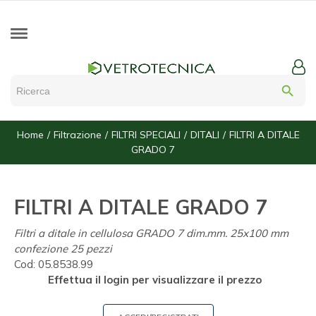
search
Home
Filtrazione
FILTRI SPECIALI
DITALI
FILTRI A DITALE
GRADO 7
FILTRI A DITALE GRADO 7
Filtri a ditale in cellulosa GRADO 7 dim.mm. 25x100 mm
confezione 25 pezzi
Cod:
05.8538.99
Effettua il login per visualizzare il prezzo