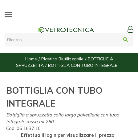
search
Home
Plastica Riutilizzabile
BOTTIGLIE A
SPRUZZETTA
BOTTIGLIA CON TUBO INTEGRALE
BOTTIGLIA CON TUBO
INTEGRALE
Bottiglia a spruzzetta collo largo polietilene con tubo
integrale rosso ml 250
Cod:
06.1637.10
Effettua il login per visualizzare il prezzo