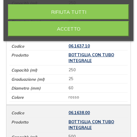
250
RIFIUTA TUTTI
25
60
ACCETTO
giallo
06.1637.10
BOTTIGLIA CON TUBO
INTEGRALE
250
25
60
rosso
06.1638.00
BOTTIGLIA CON TUBO
INTEGRALE
500