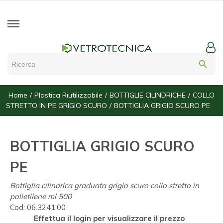
search
Home
Plastica Riutilizzabile
BOTTIGLIE CILINDRICHE
COLLO
STRETTO IN PE GRIGIO SCURO
BOTTIGLIA GRIGIO SCURO PE
BOTTIGLIA GRIGIO SCURO
PE
Bottiglia cilindrica graduata grigio scuro collo stretto in
polietilene ml 500
Cod:
06.3241.00
Effettua il login per visualizzare il prezzo