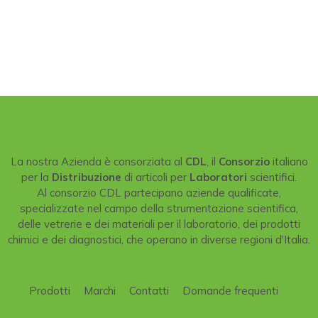
La nostra Azienda è consorziata al
CDL
, il
Consorzio
italiano
per la
Distribuzione
di articoli per
Laboratori
scientifici.
Al consorzio CDL partecipano aziende qualificate,
specializzate nel campo della strumentazione scientifica,
delle vetrerie e dei materiali per il laboratorio, dei prodotti
chimici e dei diagnostici, che operano in diverse regioni d'Italia.
Prodotti
Marchi
Contatti
Domande frequenti