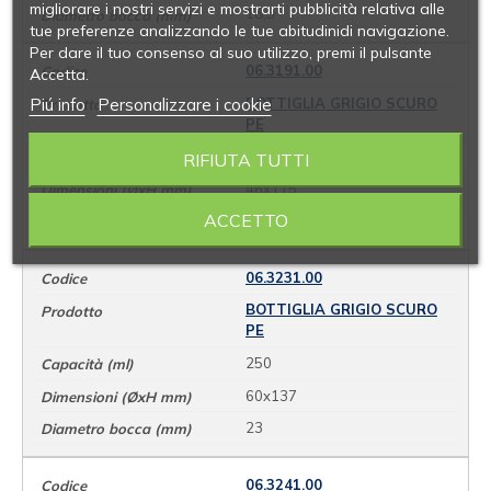
migliorare i nostri servizi e mostrarti pubblicità relativa alle
18,5
tue preferenze analizzando le tue abitudinidi navigazione.
Per dare il tuo consenso al suo utilizzo, premi il pulsante
06.3191.00
Accetta.
Piú info
Personalizzare i cookie
BOTTIGLIA GRIGIO SCURO
PE
125
RIFIUTA TUTTI
46x115
ACCETTO
18,5
06.3231.00
BOTTIGLIA GRIGIO SCURO
PE
250
60x137
23
06.3241.00