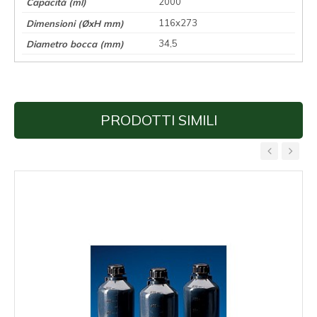
2000
116x273
34,5
PRODOTTI SIMILI
‹
›