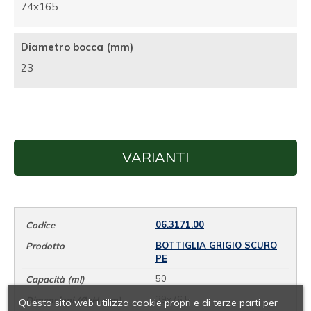
74x165
Diametro bocca (mm)
23
VARIANTI
06.3171.00
BOTTIGLIA GRIGIO SCURO
PE
50
39x76,5
Questo sito web utilizza cookie propri e di terze parti per