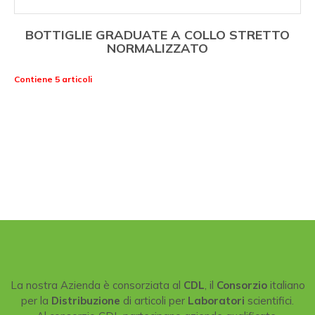
BOTTIGLIE GRADUATE A COLLO STRETTO
NORMALIZZATO
Contiene 5 articoli
La nostra Azienda è consorziata al
CDL
, il
Consorzio
italiano
per la
Distribuzione
di articoli per
Laboratori
scientifici.