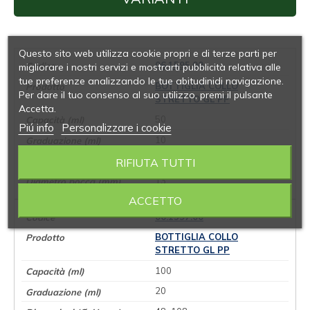
Questo sito web utilizza cookie propri e di terze parti per
06.1595.00
migliorare i nostri servizi e mostrarti pubblicità relativa alle
tue preferenze analizzando le tue abitudinidi navigazione.
BOTTIGLIA COLLO
Per dare il tuo consenso al suo utilizzo, premi il pulsante
STRETTO GL PP
Accetta.
50
Piú info
Personalizzare i cookie
10
38x92
RIFIUTA TUTTI
13
ACCETTO
06.1597.00
BOTTIGLIA COLLO
STRETTO GL PP
100
20