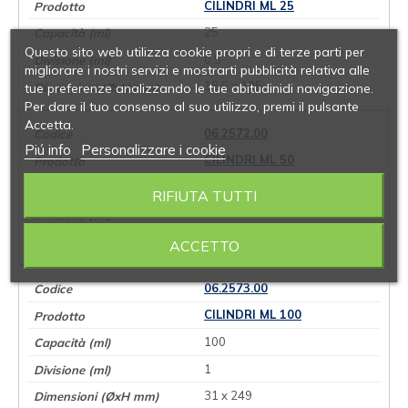
CILINDRI ML 25
25
Questo sito web utilizza cookie propri e di terze parti per
0,5
migliorare i nostri servizi e mostrarti pubblicità relativa alle
18,5 x 195
tue preferenze analizzando le tue abitudinidi navigazione.
Per dare il tuo consenso al suo utilizzo, premi il pulsante
Accetta.
06.2572.00
Piú info
Personalizzare i cookie
CILINDRI ML 50
50
RIFIUTA TUTTI
1
26 x 199
ACCETTO
06.2573.00
CILINDRI ML 100
100
1
31 x 249