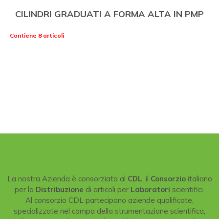
CILINDRI GRADUATI A FORMA ALTA IN PMP
Contiene 8 articoli
La nostra Azienda è consorziata al
CDL
, il
Consorzio
italiano
per la
Distribuzione
di articoli per
Laboratori
scientifici.
Al consorzio CDL partecipano aziende qualificate,
specializzate nel campo della strumentazione scientifica,