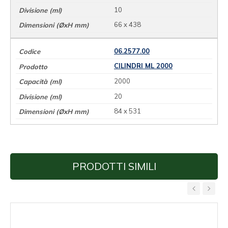
10
66 x 438
06.2577.00
CILINDRI ML 2000
2000
20
84 x 531
PRODOTTI SIMILI
‹
›