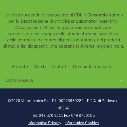
La nostra Azienda è consorziata al
CDL
, il
Consorzio
italiano
per la
Distribuzione
di articoli per
Laboratori
scientifici.
Al consorzio CDL partecipano aziende qualificate,
specializzate nel campo della strumentazione scientifica,
delle vetrerie e dei materiali per il laboratorio, dei prodotti
chimici e dei diagnostici, che operano in diverse regioni d'Italia.
Prodotti
Marchi
Contatti
Domande frequenti
CONSORZIATE

©2026 Vetrotecnica S.r.l. P.I.: 00223930280 - R.E.A. di Padova n.
45566
Tel. 049 870 2511 Fax 049 8700188
Informativa Privacy
-
Informativa Cookies