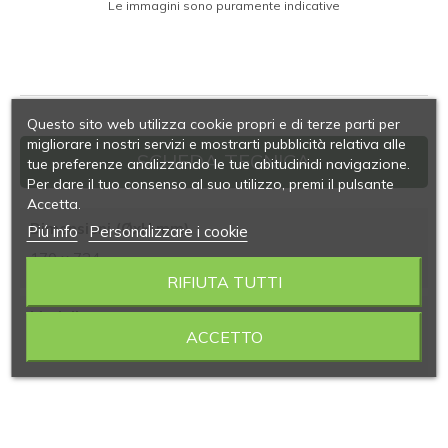
Le immagini sono puramente indicative
Questo sito web utilizza cookie propri e di terze parti per
migliorare i nostri servizi e mostrarti pubblicità relativa alle
SCHEDA TECNICA
tue preferenze analizzando le tue abitudinidi navigazione.
Per dare il tuo consenso al suo utilizzo, premi il pulsante
Accetta.
Dimensioni (ØxH mm)
Piú info
Personalizzare i cookie
170 x 734
RIFIUTA TUTTI
Modello
ACCETTO
217