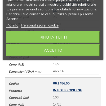
MATRACCI TARATI CON
migliorare i nostri servizi e mostrarti pubblicità relativa alle
TAPPO NORMALIZZATO IN
tue preferenze analizzando le tue abitudinidi navigazione.
PP
Per dare il tuo consenso al suo utilizzo, premi il pulsante
25
Accetta.
12/21
Piú info
Personalizzare i cookie
36 x 121
RIFIUTA TUTTI
06.1485.00
ACCETTO
IN POLIPROPILENE
50
14/23
46 x 143
06.1486.00
IN POLIPROPILENE
100
14/23