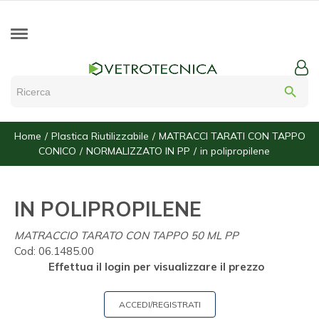
search
Home
Plastica Riutilizzabile
MATRACCI TARATI CON TAPPO
CONICO
NORMALIZZATO IN PP
in polipropilene
IN POLIPROPILENE
MATRACCIO TARATO CON TAPPO 50 ML PP
Cod:
06.1485.00
Effettua il login per visualizzare il prezzo
ACCEDI/REGISTRATI