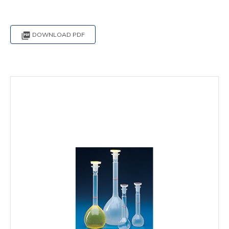

DOWNLOAD PDF