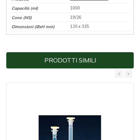
1000
19/26
120 x 325
PRODOTTI SIMILI
‹
›