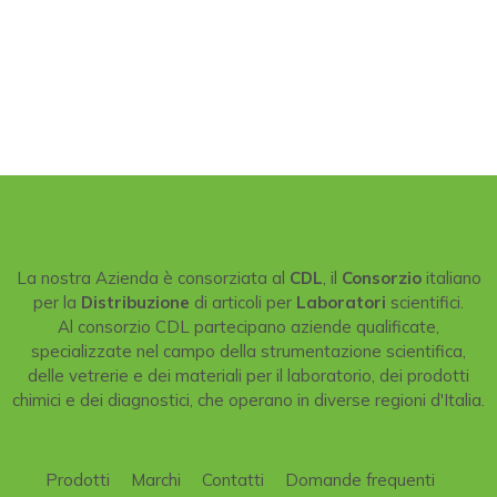
La nostra Azienda è consorziata al
CDL
, il
Consorzio
italiano
per la
Distribuzione
di articoli per
Laboratori
scientifici.
Al consorzio CDL partecipano aziende qualificate,
specializzate nel campo della strumentazione scientifica,
delle vetrerie e dei materiali per il laboratorio, dei prodotti
chimici e dei diagnostici, che operano in diverse regioni d'Italia.
Prodotti
Marchi
Contatti
Domande frequenti