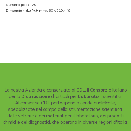
Numero posti
: 20
Dimensioni (LxPxH mm)
: 90 x 210 x 49
La nostra Azienda è consorziata al
CDL
, il
Consorzio
italiano
per la
Distribuzione
di articoli per
Laboratori
scientifici.
Al consorzio CDL partecipano aziende qualificate,
specializzate nel campo della strumentazione scientifica,
delle vetrerie e dei materiali per il laboratorio, dei prodotti
chimici e dei diagnostici, che operano in diverse regioni d'Italia.