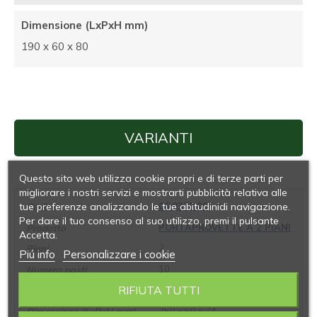
Dimensione (LxPxH mm)
190 x 60 x 80
VARIANTI
Questo sito web utilizza cookie propri e di terze parti per
migliorare i nostri servizi e mostrarti pubblicità relativa alle
tue preferenze analizzando le tue abitudinidi navigazione.
06.0370.00
Per dare il tuo consenso al suo utilizzo, premi il pulsante
PORTAPROVETTE A 2 PIANI
Accetta.
2
Piú info
Personalizzare i cookie
10
RIFIUTA TUTTI
18
250 x 60 x 74