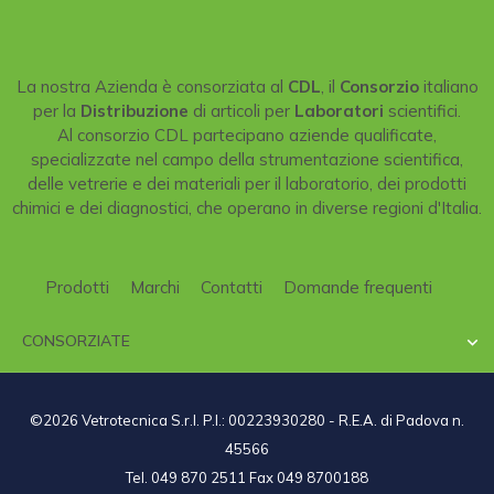
La nostra Azienda è consorziata al
CDL
, il
Consorzio
italiano
per la
Distribuzione
di articoli per
Laboratori
scientifici.
Al consorzio CDL partecipano aziende qualificate,
specializzate nel campo della strumentazione scientifica,
delle vetrerie e dei materiali per il laboratorio, dei prodotti
chimici e dei diagnostici, che operano in diverse regioni d'Italia.
Prodotti
Marchi
Contatti
Domande frequenti
CONSORZIATE

©2026 Vetrotecnica S.r.l. P.I.: 00223930280 - R.E.A. di Padova n.
45566
Tel. 049 870 2511 Fax 049 8700188