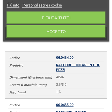
1,6
Piú info
Personalizzare i cookie
RIFIUTA TUTTI
ACCETTO
VARIANTI
06.0434.00
RACCORDI LINEARI IN DUE
PEZZI
4/5/6
3,5/6,0
1,6
06.0435.00