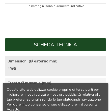
Le immagini sono puramente indicative
SCHEDA TECNICA
Dimensioni (Ø esterno mm)
4/5/6
Cresta Ø max/min (mm)
Questo sito web utilizza cookie propri e di terze parti per
3,5/6,0
migliorare i nostri servizi e mostrarti pubblicità relativa alle
tue preferenze analizzando le tue abitudinidi navigazione.
Per dare il tuo consenso al suo utilizzo, premi il pulsante
Foro (mm)
Accetta.