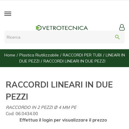
search
Home
Plastica Riutilizzabile
RACCORDI PER TUBI
LINEARI IN
DUE PEZZI
RACCORDI LINEARI IN DUE PEZZI
RACCORDI LINEARI IN DUE
PEZZI
RACCORDO IN 2 PEZZI Ø 4 MM PE
Cod:
06.0434.00
Effettua il login per visualizzare il prezzo