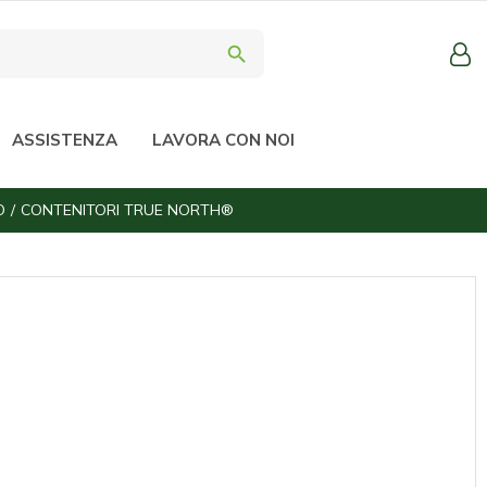
search
ASSISTENZA
LAVORA CON NOI
O
CONTENITORI TRUE NORTH®