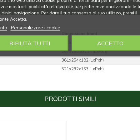
to sito web utilizza cookie propri e di terze parti per migliorare i nos
VARIANTI
izi e mostrarti pubblicità relativa alle tue preferenze analizzando le t
udinidi navigazione. Per dare il tuo consenso al suo utilizzo, premi il
ante Accetta.
info
Personalizzare i cookie
Dimensione (mm)
RIFIUTA TUTTI
ACCETTO
234x181 (Diam.x h)
267x195,5x114 (LxPxh)
381x254x182 (LxPxh)
521x292x163 (LxPxh)
PRODOTTI SIMILI