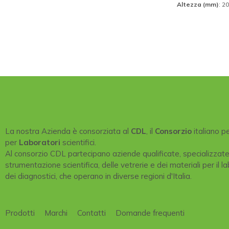
Altezza (mm)
: 2
La nostra Azienda è consorziata al
CDL
, il
Consorzio
italiano p
per
Laboratori
scientifici.
Al consorzio CDL partecipano aziende qualificate, specializzat
strumentazione scientifica, delle vetrerie e dei materiali per il la
dei diagnostici, che operano in diverse regioni d'Italia.
Prodotti
Marchi
Contatti
Domande frequenti