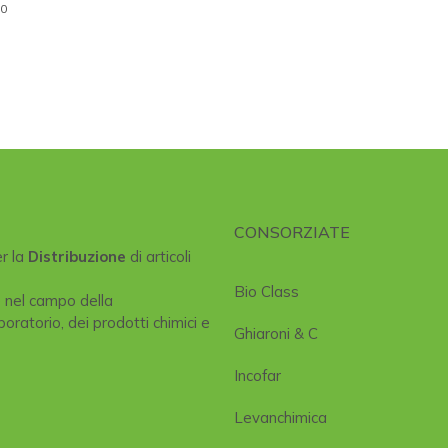
00
CONSORZIATE
er la
Distribuzione
di articoli
Bio Class
e nel campo della
boratorio, dei prodotti chimici e
Ghiaroni & C
Incofar
Levanchimica