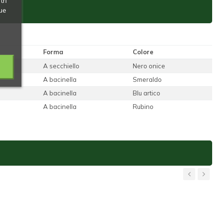
tri
ue
Forma
Colore
A secchiello
Nero onice
A bacinella
Smeraldo
A bacinella
Blu artico
A bacinella
Rubino
‹
›