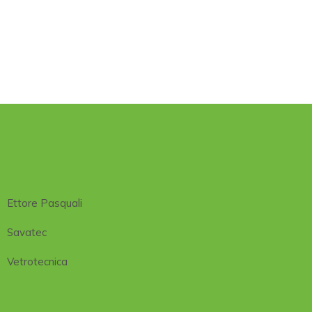
Ettore Pasquali
Savatec
Vetrotecnica