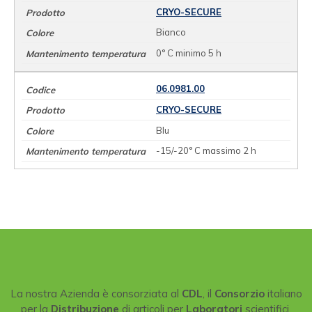
CRYO-SECURE
Bianco
0° C minimo 5 h
06.0981.00
CRYO-SECURE
Blu
-15/-20° C massimo 2 h
La nostra Azienda è consorziata al
CDL
, il
Consorzio
italiano
per la
Distribuzione
di articoli per
Laboratori
scientifici.