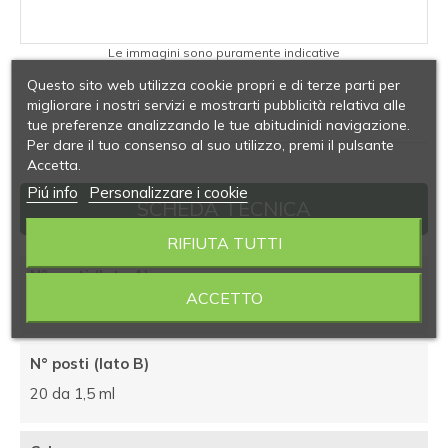
Le immagini sono puramente indicative
Questo sito web utilizza cookie propri e di terze parti per
migliorare i nostri servizi e mostrarti pubblicità relativa alle
tue preferenze analizzando le tue abitudinidi navigazione.
Per dare il tuo consenso al suo utilizzo, premi il pulsante
Accetta.
Piú info
Personalizzare i cookie
SCHEDA TECNICA
RIFIUTA TUTTI
N° posti (lato A)
ACCETTO
20 da 0,5 ml
N° posti (lato B)
20 da 1,5 ml