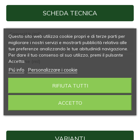
SCHEDA TECNICA
Capacità (ml)
Questo sito web utilizza cookie propri e di terze parti per
migliorare i nostri servizi e mostrarti pubblicità relativa alle
1
tue preferenze analizzando le tue abitudinidi navigazione.
Per dare il tuo consenso al suo utilizzo, premi il pulsante
Accetta.
Divisione (ml)
Piú info
Personalizzare i cookie
1/100
RIFIUTA TUTTI
Imballo (pezzi)
1/1000
ACCETTO
VARIANTI