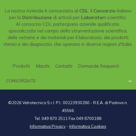
La nostra Azienda è consorziata al
CDL
, il
Consorzio
italiano
per la
Distribuzione
di articoli per
Laboratori
scientifici.
Al consorzio CDL partecipano aziende qualificate,
specializzate nel campo della strumentazione scientifica,
delle vetrerie e dei materiali per il laboratorio, dei prodotti
chimici e dei diagnostici, che operano in diverse regioni d'Italia.
Prodotti
Marchi
Contatti
Domande frequenti
CONSORZIATE

©2026 Vetrotecnica S.r.l. P.I.: 00223930280 - R.E.A. di Padova n.
45566
Tel. 049 870 2511 Fax 049 8700188
Informativa Privacy
-
Informativa Cookies