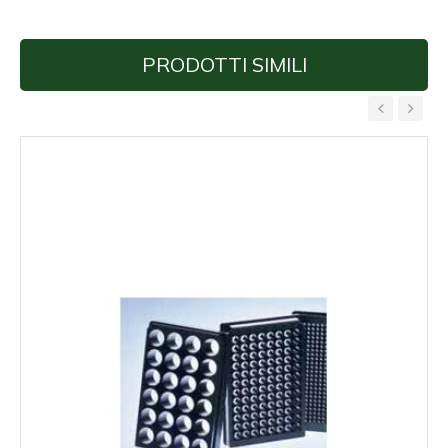
PRODOTTI SIMILI
‹
›