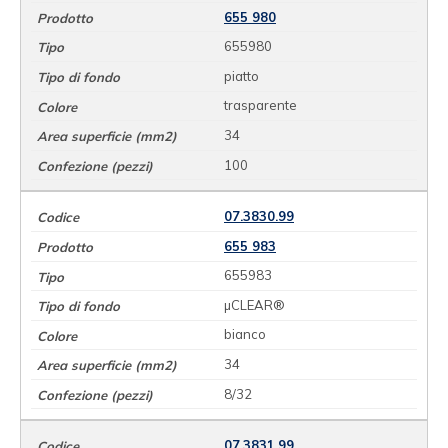
655 980
655980
piatto
trasparente
34
100
07.3830.99
655 983
655983
µCLEAR®
bianco
34
8/32
07.3831.99