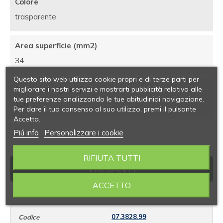
Colore
trasparente
Area superficie (mm2)
34
Questo sito web utilizza cookie propri e di terze parti per
migliorare i nostri servizi e mostrarti pubblicità relativa alle
Confezione (pezzi)
tue preferenze analizzando le tue abitudinidi navigazione.
100
Per dare il tuo consenso al suo utilizzo, premi il pulsante
Accetta.
Piú info
Personalizzare i cookie
RIFIUTA TUTTI
VARIANTI
ACCETTO
07.3828.99