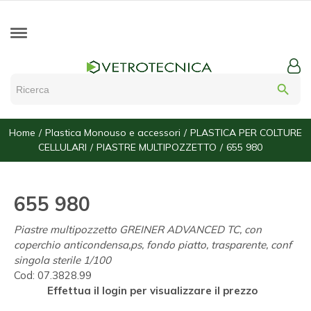
search
Home
Plastica Monouso e accessori
PLASTICA PER COLTURE
CELLULARI
PIASTRE MULTIPOZZETTO
655 980
655 980
Piastre multipozzetto GREINER ADVANCED TC, con
coperchio anticondensa,ps, fondo piatto, trasparente, conf
singola sterile 1/100
Cod:
07.3828.99
Effettua il login per visualizzare il prezzo