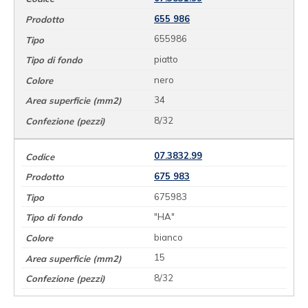
655 986
655986
piatto
nero
34
8/32
07.3832.99
675 983
675983
"HA"
bianco
15
8/32