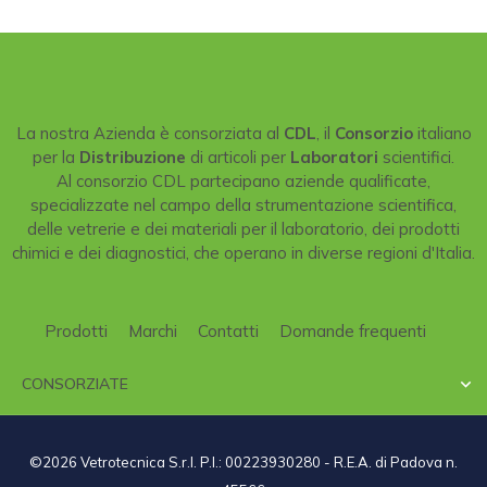
La nostra Azienda è consorziata al
CDL
, il
Consorzio
italiano
per la
Distribuzione
di articoli per
Laboratori
scientifici.
Al consorzio CDL partecipano aziende qualificate,
specializzate nel campo della strumentazione scientifica,
delle vetrerie e dei materiali per il laboratorio, dei prodotti
chimici e dei diagnostici, che operano in diverse regioni d'Italia.
Prodotti
Marchi
Contatti
Domande frequenti
CONSORZIATE

©2026 Vetrotecnica S.r.l. P.I.: 00223930280 - R.E.A. di Padova n.