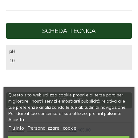
SCHEDA TECNICA
pH
10
Questo sito web utilizza cookie propri e di terze parti per
VARIANTI
migliorare i nostri servizi e mostrarti pubblicità relativa alle
tue preferenze analizzando le tue abitudinidi navigazione.
Per dare il tuo consenso al suo utilizzo, premi il pulsante
Accetta.
Piú info
Personalizzare i cookie
08.2465.00