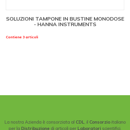
SOLUZIONI TAMPONE IN BUSTINE MONODOSE
- HANNA INSTRUMENTS
Contiene 3 articoli
La nostra Azienda è consorziata al
CDL
, il
Consorzio
italiano
per la
Distribuzione
di articoli per
Laboratori
scientifici.