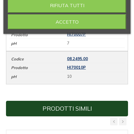
HI70004P
RIFIUTA TUTTI
4
ACCETTO
08.2485.00
HI70007P
7
08.2495.00
HI70010P
10
PRODOTTI SIMILI
‹
›