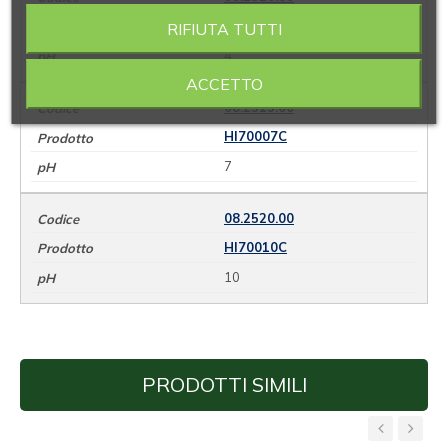
HI70004C
RIFIUTA TUTTI
4
ACCETTO
08.2515.00
HI70007C
7
08.2520.00
HI70010C
10
PRODOTTI SIMILI