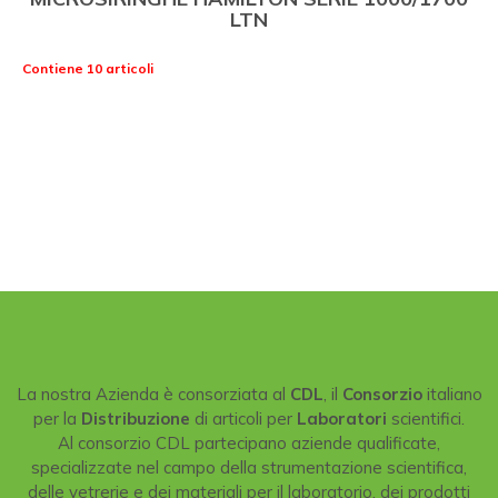
LTN
Contiene 10 articoli
La nostra Azienda è consorziata al
CDL
, il
Consorzio
italiano
per la
Distribuzione
di articoli per
Laboratori
scientifici.
Al consorzio CDL partecipano aziende qualificate,
specializzate nel campo della strumentazione scientifica,
delle vetrerie e dei materiali per il laboratorio, dei prodotti