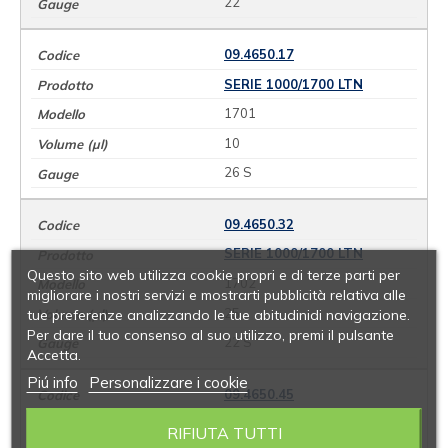
22
09.4650.17
SERIE 1000/1700 LTN
1701
10
26 S
09.4650.32
SERIE 1000/1700 LTN
Questo sito web utilizza cookie propri e di terze parti per
1702
migliorare i nostri servizi e mostrarti pubblicità relativa alle
25
tue preferenze analizzando le tue abitudinidi navigazione.
Per dare il tuo consenso al suo utilizzo, premi il pulsante
22 S
Accetta.
Piú info
Personalizzare i cookie
09.4650.45
SERIE 1000/1700 LTN
RIFIUTA TUTTI