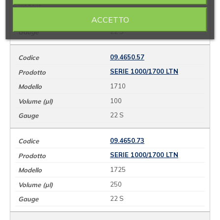
1705
50
ACCETTO
22 S
09.4650.57
SERIE 1000/1700 LTN
1710
100
22 S
09.4650.73
SERIE 1000/1700 LTN
1725
250
22 S