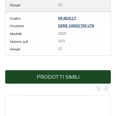
22
09.4620.17
SERIE 1000/1700 LTN
1010
10,0
22
PRODOTTI SIMILI
‹
›