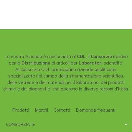
La nostra Azienda è consorziata al
CDL
, il
Consorzio
italiano
per la
Distribuzione
di articoli per
Laboratori
scientifici.
Al consorzio CDL partecipano aziende qualificate,
specializzate nel campo della strumentazione scientifica,
delle vetrerie e dei materiali per il laboratorio, dei prodotti
chimici e dei diagnostici, che operano in diverse regioni d'Italia.
Prodotti
Marchi
Contatti
Domande frequenti
CONSORZIATE
