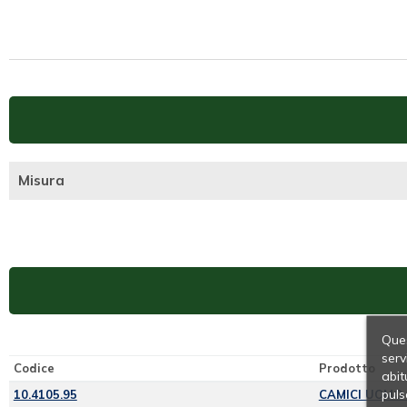
Misura
Ques
serv
Codice
Prodotto
abit
puls
10.4105.95
CAMICI UOMO