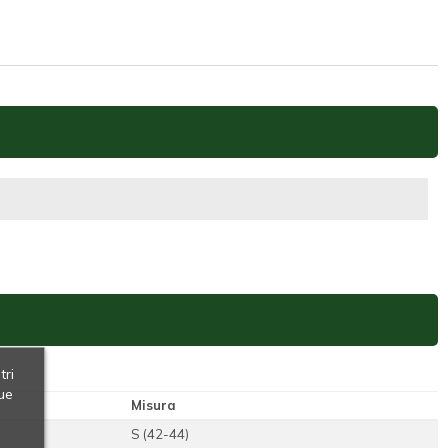
tri
ue
Misura
S (42-44)