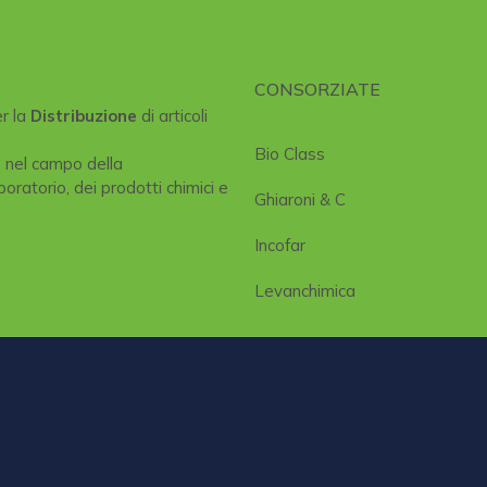
CONSORZIATE
er la
Distribuzione
di articoli
Bio Class
e nel campo della
boratorio, dei prodotti chimici e
Ghiaroni & C
Incofar
Levanchimica