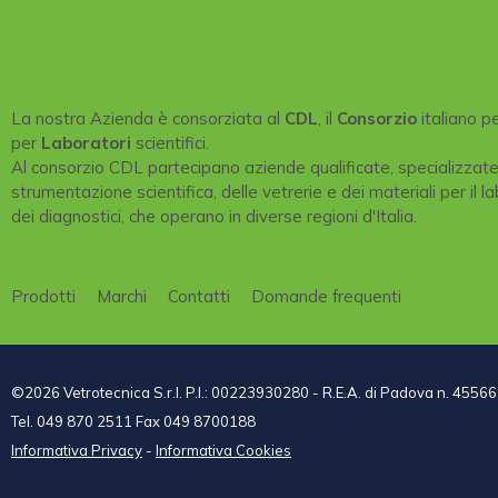
La nostra Azienda è consorziata al
CDL
, il
Consorzio
italiano p
per
Laboratori
scientifici.
Al consorzio CDL partecipano aziende qualificate, specializzat
strumentazione scientifica, delle vetrerie e dei materiali per il la
dei diagnostici, che operano in diverse regioni d'Italia.
Prodotti
Marchi
Contatti
Domande frequenti
©2026 Vetrotecnica S.r.l. P.I.: 00223930280 - R.E.A. di Padova n. 45566
Tel. 049 870 2511 Fax 049 8700188
Informativa Privacy
-
Informativa Cookies