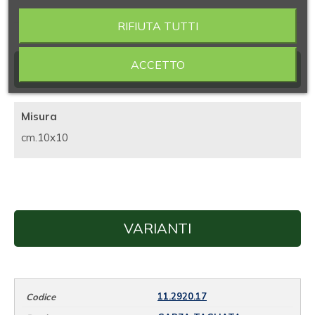
RIFIUTA TUTTI
ACCETTO
SCHEDA TECNICA
Misura
cm.10x10
VARIANTI
11.2920.17