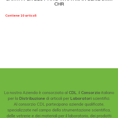
CHR
Contiene 10 articoli
La nostra Azienda è consorziata al
CDL
, il
Consorzio
italiano
per la
Distribuzione
di articoli per
Laboratori
scientifici.
Al consorzio CDL partecipano aziende qualificate,
specializzate nel campo della strumentazione scientifica,
delle vetrerie e dei materiali per il laboratorio, dei prodotti