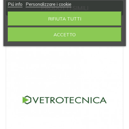
Piú info
Personalizzare i cookie
PRODOTTI SIMILI
RIFIUTA TUTTI
‹
›
ACCETTO