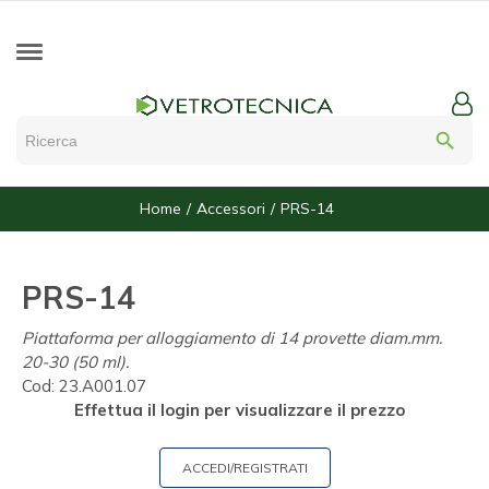
search
Home
Accessori
PRS-14
PRS-14
Piattaforma per alloggiamento di 14 provette diam.mm.
20-30 (50 ml).
Cod:
23.A001.07
Effettua il login per visualizzare il prezzo
ACCEDI/REGISTRATI