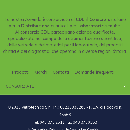
La nostra Azienda è consorziata al
CDL
, il
Consorzio
italiano
per la
Distribuzione
di articoli per
Laboratori
scientifici.
Al consorzio CDL partecipano aziende qualificate,
specializzate nel campo della strumentazione scientifica,
delle vetrerie e dei materiali per il laboratorio, dei prodotti
chimici e dei diagnostici, che operano in diverse regioni d'Italia.
Prodotti
Marchi
Contatti
Domande frequenti
CONSORZIATE

©2026 Vetrotecnica S.r.l. P.I.: 00223930280 - R.E.A. di Padova n.
45566
Tel. 049 870 2511 Fax 049 8700188
Informativa Privacy
-
Informativa Cookies