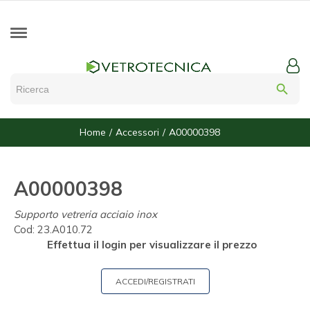
search
Home
Accessori
A00000398
A00000398
Supporto vetreria acciaio inox
Cod:
23.A010.72
Effettua il login per visualizzare il prezzo
ACCEDI/REGISTRATI