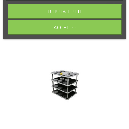
RIFIUTA TUTTI
‹
›
ACCETTO