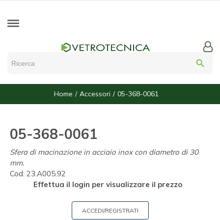
search
Home
Accessori
05-368-0061
05-368-0061
Sfera di macinazione in acciaio inox con diametro di 30
mm.
Cod:
23.A005.92
Effettua il login per visualizzare il prezzo
ACCEDI/REGISTRATI