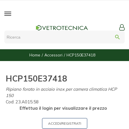
search
Home
Accessori
HCP150E37418
HCP150E37418
Ripiano forato in acciaio inox per camera climatica HCP
150
Cod:
23.A015.58
Effettua il login per visualizzare il prezzo
ACCEDI/REGISTRATI