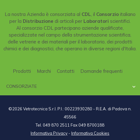
La nostra Azienda è consorziata al
CDL
, il
Consorzio
italiano
per la
Distribuzione
di articoli per
Laboratori
scientifici.
Al consorzio CDL partecipano aziende qualificate,
specializzate nel campo della strumentazione scientifica,
delle vetrerie e dei materiali per il laboratorio, dei prodotti
chimici e dei diagnostici, che operano in diverse regioni d'Italia.
Prodotti
Marchi
Contatti
Domande frequenti
CONSORZIATE

©2026 Vetrotecnica S.r.l. P.I.: 00223930280 - R.E.A. di Padova n.
45566
Tel. 049 870 2511 Fax 049 8700188
Informativa Privacy
-
Informativa Cookies