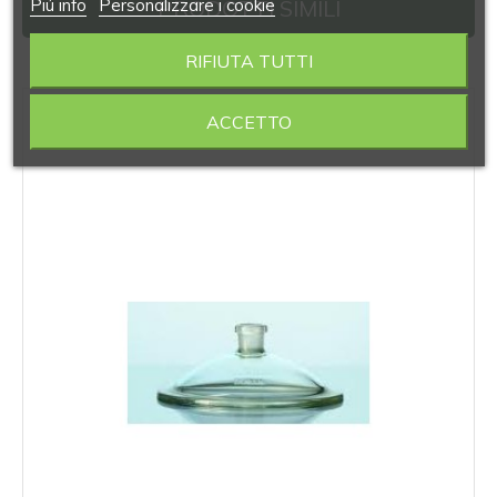
Piú info
Personalizzare i cookie
PRODOTTI SIMILI
RIFIUTA TUTTI
‹
›
ACCETTO