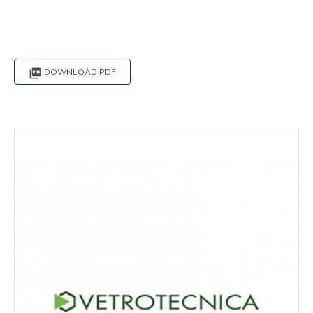

DOWNLOAD PDF