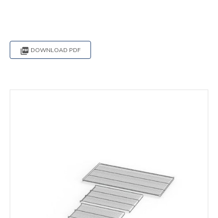

DOWNLOAD PDF