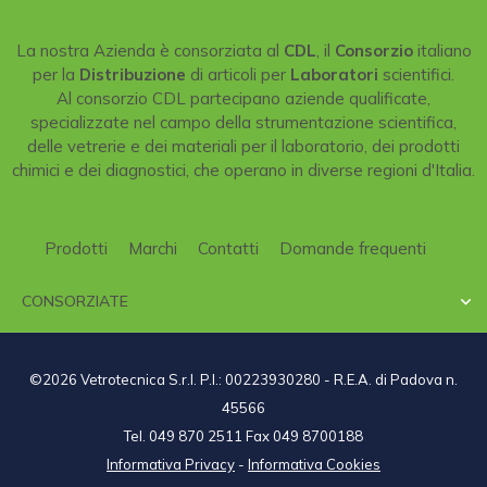
La nostra Azienda è consorziata al
CDL
, il
Consorzio
italiano
per la
Distribuzione
di articoli per
Laboratori
scientifici.
Al consorzio CDL partecipano aziende qualificate,
specializzate nel campo della strumentazione scientifica,
delle vetrerie e dei materiali per il laboratorio, dei prodotti
chimici e dei diagnostici, che operano in diverse regioni d'Italia.
Prodotti
Marchi
Contatti
Domande frequenti
CONSORZIATE

©2026 Vetrotecnica S.r.l. P.I.: 00223930280 - R.E.A. di Padova n.
45566
Tel. 049 870 2511 Fax 049 8700188
Informativa Privacy
-
Informativa Cookies