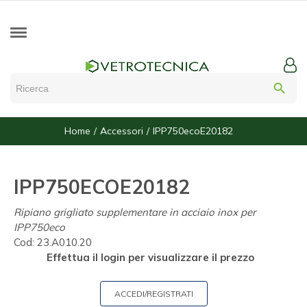
search
Home
Accessori
IPP750ecoE20182
IPP750ECOE20182
Ripiano grigliato supplementare in acciaio inox per
IPP750eco
Cod:
23.A010.20
Effettua il login per visualizzare il prezzo
ACCEDI/REGISTRATI