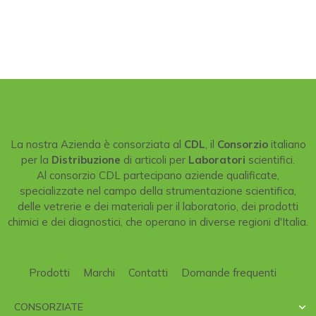
La nostra Azienda è consorziata al
CDL
, il
Consorzio
italiano
per la
Distribuzione
di articoli per
Laboratori
scientifici.
Al consorzio CDL partecipano aziende qualificate,
specializzate nel campo della strumentazione scientifica,
delle vetrerie e dei materiali per il laboratorio, dei prodotti
chimici e dei diagnostici, che operano in diverse regioni d'Italia.
Prodotti
Marchi
Contatti
Domande frequenti
CONSORZIATE
