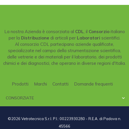
La nostra Azienda è consorziata al
CDL
, il
Consorzio
italiano
per la
Distribuzione
di articoli per
Laboratori
scientifici.
Al consorzio CDL partecipano aziende qualificate,
specializzate nel campo della strumentazione scientifica,
delle vetrerie e dei materiali per il laboratorio, dei prodotti
chimici e dei diagnostici, che operano in diverse regioni d'Italia.
Prodotti
Marchi
Contatti
Domande frequenti
CONSORZIATE

©2026 Vetrotecnica S.r.l. P.I.: 00223930280 - R.E.A. di Padova n.
45566