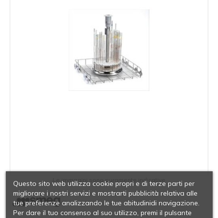
Le immagini sono puramente indicative
Questo sito web utilizza cookie propri e di terze parti per
migliorare i nostri servizi e mostrarti pubblicità relativa alle
tue preferenze analizzando le tue abitudinidi navigazione.
Per dare il tuo consenso al suo utilizzo, premi il pulsante