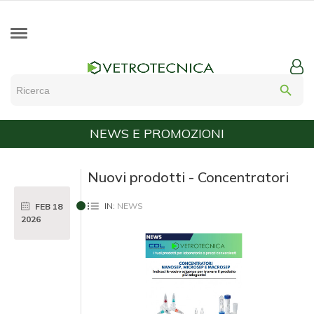
search
NEWS E PROMOZIONI
Home/
News e Promozioni
Nuovi prodotti - Concentratori
IN:
NEWS
FEB
18
2026