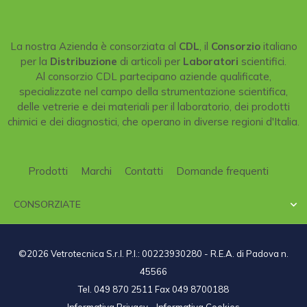
La nostra Azienda è consorziata al
CDL
, il
Consorzio
italiano
per la
Distribuzione
di articoli per
Laboratori
scientifici.
Al consorzio CDL partecipano aziende qualificate,
specializzate nel campo della strumentazione scientifica,
delle vetrerie e dei materiali per il laboratorio, dei prodotti
chimici e dei diagnostici, che operano in diverse regioni d'Italia.
Prodotti
Marchi
Contatti
Domande frequenti
CONSORZIATE

©2026 Vetrotecnica S.r.l. P.I.: 00223930280 - R.E.A. di Padova n.
45566
Tel. 049 870 2511 Fax 049 8700188
Informativa Privacy
-
Informativa Cookies