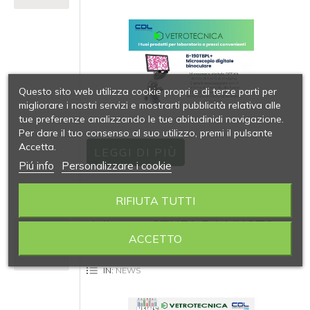
Questo sito web utilizza cookie propri e di terze parti per
migliorare i nostri servizi e mostrarti pubblicità relativa alle
tue preferenze analizzando le tue abitudinidi navigazione.
Per dare il tuo consenso al suo utilizzo, premi il pulsante
Accetta.
LEGGI DI PIÙ
Piú info
Personalizzare i cookie
RIFIUTA TUTTI
Essicazione a vuoto rapida e
delicata - STUFA DA VUOTO
ACCETTO
SEP
19
VO
2024
IN:
NEWS