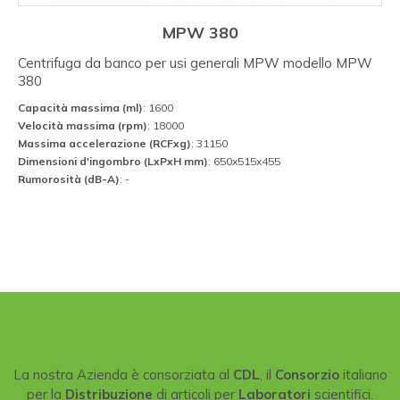
MPW 380
Centrifuga da banco per usi generali MPW modello MPW
380
Capacità massima (ml)
: 1600
Velocità massima (rpm)
: 18000
Massima accelerazione (RCFxg)
: 31150
Dimensioni d'ingombro (LxPxH mm)
: 650x515x455
Rumorosità (dB-A)
: -
La nostra Azienda è consorziata al
CDL
, il
Consorzio
italiano
per la
Distribuzione
di articoli per
Laboratori
scientifici.