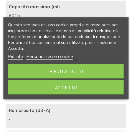
Capacità massima (ml)
8X15
Questo sito web utilizza cookie propri e di terze parti per
migliorare i nostri servizi e mostrarti pubblicità relativa alle
Velocità massima (rpm)
tue preferenze analizzando le tue abitudinidi navigazione.
400÷5000
Per dare il tuo consenso al suo utilizzo, premi il pulsante
Accetta.
Piú info
Personalizzare i cookie
Massima accelerazione (RCFxg)
3070
RIFIUTA TUTTI
Dimensioni d'ingombro (LxPxH mm)
ACCETTO
295x365x210
Rumorosità (dB-A)
-