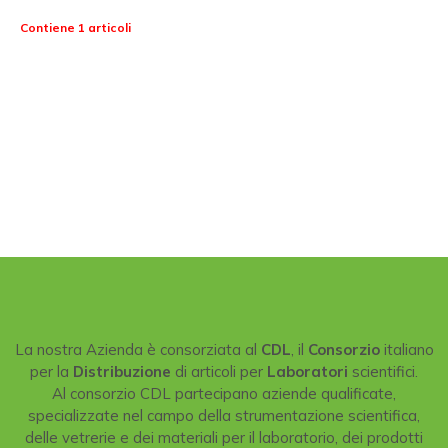
Contiene 1 articoli
La nostra Azienda è consorziata al
CDL
, il
Consorzio
italiano
per la
Distribuzione
di articoli per
Laboratori
scientifici.
Al consorzio CDL partecipano aziende qualificate,
specializzate nel campo della strumentazione scientifica,
delle vetrerie e dei materiali per il laboratorio, dei prodotti