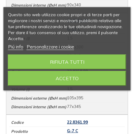
90x340
Questo sito web utilizza cookie propri e di terze parti per
migliorare i nostri servizi e mostrarti pubblicità relativa alle
22.8358.99
tue preferenze analizzando le tue abitudinidi navigazione.
G-12 C
Per dare il tuo consenso al suo utilizzo, premi il pulsante
1,5
Accetta.
Piú info
Personalizzare i cookie
124x300
90x245
RIFIUTA TUTTI
22.8359.99
ACCETTO
G-10 C
1,5
105x395
77x345
22.8361.99
G-7 C