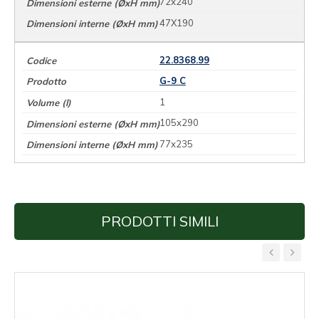
72x240
47X190
22.8368.99
G-9 C
1
105x290
77x235
PRODOTTI SIMILI
‹
›