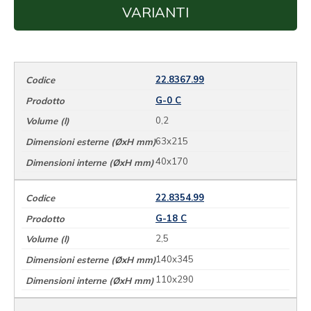
VARIANTI
22.8367.99
G-0 C
0,2
63x215
40x170
22.8354.99
G-18 C
2,5
140x345
110x290