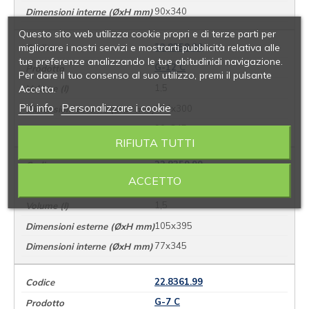
90x340
Questo sito web utilizza cookie propri e di terze parti per
migliorare i nostri servizi e mostrarti pubblicità relativa alle
22.8358.99
tue preferenze analizzando le tue abitudinidi navigazione.
G-12 C
Per dare il tuo consenso al suo utilizzo, premi il pulsante
1,5
Accetta.
Piú info
Personalizzare i cookie
124x300
90x245
RIFIUTA TUTTI
22.8359.99
ACCETTO
G-10 C
1,5
105x395
77x345
22.8361.99
G-7 C