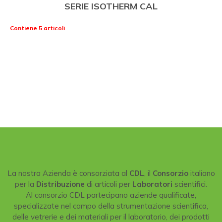
SERIE ISOTHERM CAL
Contiene 5 articoli
La nostra Azienda è consorziata al
CDL
, il
Consorzio
italiano
per la
Distribuzione
di articoli per
Laboratori
scientifici.
Al consorzio CDL partecipano aziende qualificate,
specializzate nel campo della strumentazione scientifica,
delle vetrerie e dei materiali per il laboratorio, dei prodotti