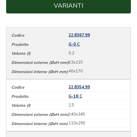
VARIANTI
22.8367.99
G-0 C
0,2
63x215
40x170
22.8354.99
G-18 C
2,5
140x345
110x290