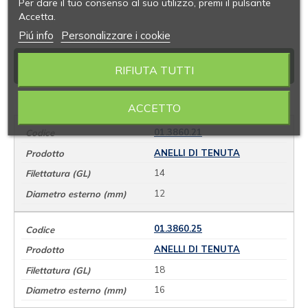
Per dare il tuo consenso al suo utilizzo, premi il pulsante
Accetta.
Piú info
Personalizzare i cookie
VARIANTI
RIFIUTA TUTTI
ACCETTO
01.3860.21
ANELLI DI TENUTA
14
12
01.3860.25
ANELLI DI TENUTA
18
16