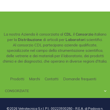
La nostra Azienda è consorziata al
CDL
, il
Consorzio
italiano
per la
Distribuzione
di articoli per
Laboratori
scientifici.
Al consorzio CDL partecipano aziende qualificate,
specializzate nel campo della strumentazione scientifica,
delle vetrerie e dei materiali per il laboratorio, dei prodotti
chimici e dei diagnostici, che operano in diverse regioni d'Italia.
Prodotti
Marchi
Contatti
Domande frequenti
CONSORZIATE

©2026 Vetrotecnica S.r.l. P.I.: 00223930280 - R.E.A. di Padova n.