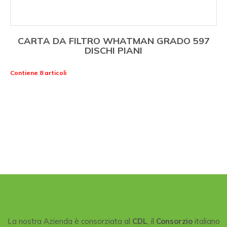
CARTA DA FILTRO WHATMAN GRADO 597
DISCHI PIANI
Contiene 8 articoli
La nostra Azienda è consorziata al
CDL
, il
Consorzio
italiano