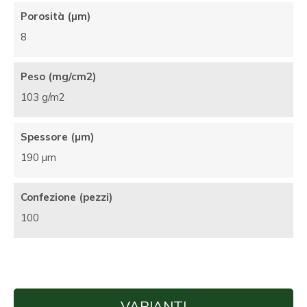
Porosità (µm)
8
Peso (mg/cm2)
103 g/m2
Spessore (µm)
190 µm
Confezione (pezzi)
100
VARIANTI